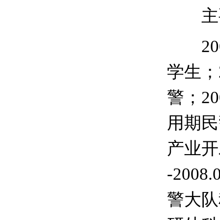
主
2
学生；
警；20
用期民
产业开
-20
警大队