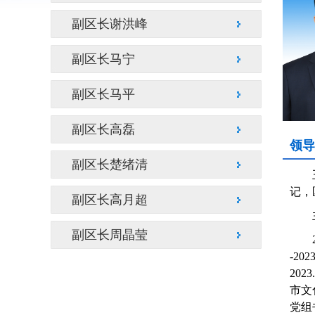
副区长谢洪峰
副区长马宁
副区长马平
副区长高磊
领导
副区长楚绪清
记，
副区长高月超
副区长周晶莹
20
-2
202
市文
党组