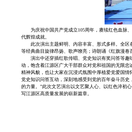
为庆祝中国共产党成立105周年，赓续红色血脉、凝
代辉煌成就。
此次演出主题鲜明、内容丰富、形式多样。全区各
等经典曲目旋律昂扬、歌声嘹亮；诗朗诵《红旗漫卷
演出中还穿插红歌传唱、党史知识有奖问答等趣味
动，饱含着江源区广大干部群众对党和祖国的无限忠
精神风貌，也让大家在沉浸式氛围中厚植爱党爱国情
党史知识问答互动，深刻地感受到党的百年奋斗历史
的力量。”此次文艺演出以文艺聚人心、以红色淬初
写江源区高质量发展的崭新篇章。