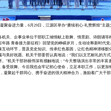
聚奋进力量，6月29日，江源区举办“赓续初心·礼赞辉煌”主
机关、企事业单位干部职工倾情献上歌舞、情景剧、诗朗诵等精
百年路 青春接力新征程》回望党的峥嵘岁月，生动诠释新时代党
互动环节，普及党史知识、传承红色基因，让红色精神潜移默化
诚与美好祝愿。机关干部姜哲认真地说：“我们以文艺献礼的方
怀。”机关干部孙丽伟深有感触地说：“今天整场演出非常的丰富
，备受鼓舞。今后我也会牢记初心使命，立足本职工作，以更加
心，凝聚起干群同心、携手奋进的强大精神合力，激励着广大干