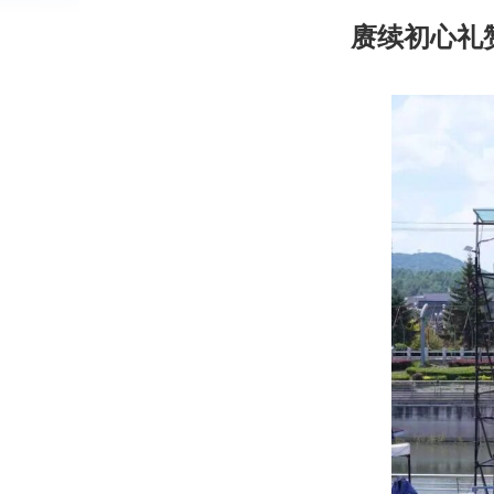
赓续初心礼