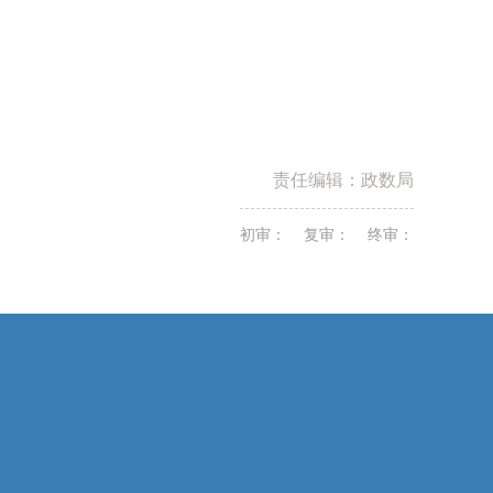
责任编辑：政数局
初审： 复审： 终审：