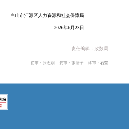
白山市江源区人力资源和社会保障局
202
6
年
6
月
23
日
责任编辑：政数局
初审：张志刚 复审：张馨予 终审：石莹