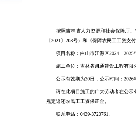
按照吉林省人力资源和社会保障厅、
〔
2021〕208号）和《保障农民工工资支
项目名称：白山市江源区
2024—2
施工单位：
吉林省凯通建设工程有限
公示有效期为
30日
，公示时间：
202
请在
此
项目施工的广大劳动者在公示
规定返还农民工工资保证金。
联系
电话
：
0439-3723761
。