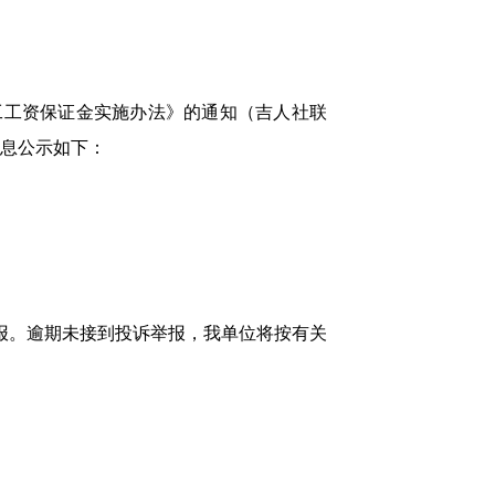
工工资保证金实施办法》的通知（吉人社联
息
公示如下：
报
。逾期
未接到
投诉
举报，我单位将按有关